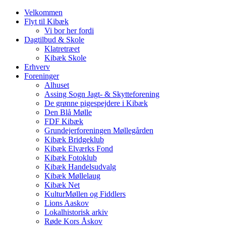
Velkommen
Flyt til Kibæk
Vi bor her fordi
Dagtilbud & Skole
Klatretræet
Kibæk Skole
Erhverv
Foreninger
Alhuset
Assing Sogn Jagt- & Skytteforening
De grønne pigespejdere i Kibæk
Den Blå Mølle
FDF Kibæk
Grundejerforeningen Møllegården
Kibæk Bridgeklub
Kibæk Elværks Fond
Kibæk Fotoklub
Kibæk Handelsudvalg
Kibæk Møllelaug
Kibæk Net
KulturMøllen og Fiddlers
Lions Aaskov
Lokalhistorisk arkiv
Røde Kors Åskov