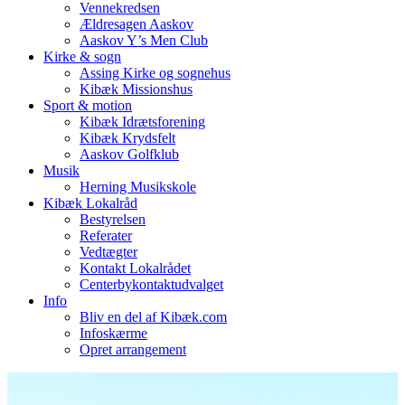
Vennekredsen
Ældresagen Aaskov
Aaskov Y’s Men Club
Kirke & sogn
Assing Kirke og sognehus
Kibæk Missionshus
Sport & motion
Kibæk Idrætsforening
Kibæk Krydsfelt
Aaskov Golfklub
Musik
Herning Musikskole
Kibæk Lokalråd
Bestyrelsen
Referater
Vedtægter
Kontakt Lokalrådet
Centerbykontaktudvalget
Info
Bliv en del af Kibæk.com
Infoskærme
Opret arrangement