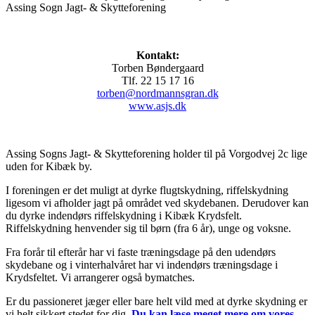
Assing Sogn Jagt- & Skytteforening
Kontakt:
Torben Bøndergaard
Tlf. 22 15 17 16
torben@nordmannsgran.dk
www.asjs.dk
Assing Sogns Jagt- & Skytteforening holder til på Vorgodvej 2c lige
uden for Kibæk by.
I foreningen er det muligt at dyrke
flugtskydning, riffelskydning
ligesom vi afholder jagt på området ved skydebanen. Derudover kan
du dyrke indendørs riffelskydning i Kibæk Krydsfelt.
Riffelskydning henvender sig til børn (fra 6 år), unge og voksne.
Fra forår til efterår har vi faste træningsdage på den udendørs
skydebane og i vinterhalvåret har vi indendørs træningsdage i
Krydsfeltet. Vi arrangerer også bymatches.
Er du passioneret jæger eller bare helt vild med at dyrke skydning er
vi helt sikkert stedet for dig.
Du kan læse meget mere om vores