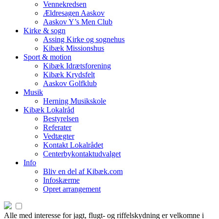
Vennekredsen
Ældresagen Aaskov
Aaskov Y’s Men Club
Kirke & sogn
Assing Kirke og sognehus
Kibæk Missionshus
Sport & motion
Kibæk Idrætsforening
Kibæk Krydsfelt
Aaskov Golfklub
Musik
Herning Musikskole
Kibæk Lokalråd
Bestyrelsen
Referater
Vedtægter
Kontakt Lokalrådet
Centerbykontaktudvalget
Info
Bliv en del af Kibæk.com
Infoskærme
Opret arrangement
Alle med interesse for jagt, flugt- og riffelskydning er velkomne i