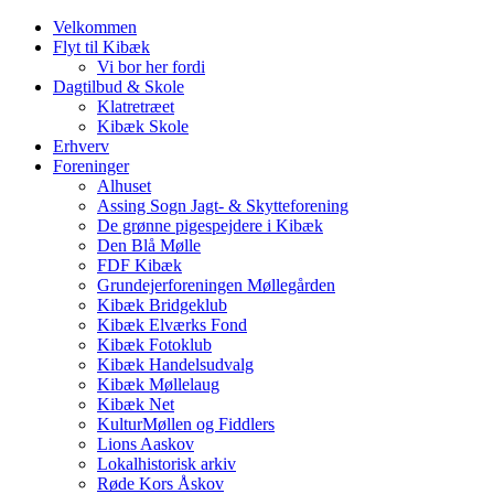
Velkommen
Flyt til Kibæk
Vi bor her fordi
Dagtilbud & Skole
Klatretræet
Kibæk Skole
Erhverv
Foreninger
Alhuset
Assing Sogn Jagt- & Skytteforening
De grønne pigespejdere i Kibæk
Den Blå Mølle
FDF Kibæk
Grundejerforeningen Møllegården
Kibæk Bridgeklub
Kibæk Elværks Fond
Kibæk Fotoklub
Kibæk Handelsudvalg
Kibæk Møllelaug
Kibæk Net
KulturMøllen og Fiddlers
Lions Aaskov
Lokalhistorisk arkiv
Røde Kors Åskov