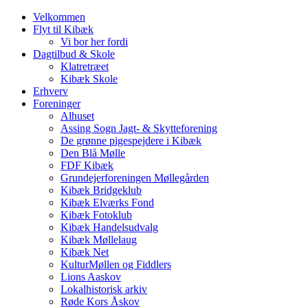
Velkommen
Flyt til Kibæk
Vi bor her fordi
Dagtilbud & Skole
Klatretræet
Kibæk Skole
Erhverv
Foreninger
Alhuset
Assing Sogn Jagt- & Skytteforening
De grønne pigespejdere i Kibæk
Den Blå Mølle
FDF Kibæk
Grundejerforeningen Møllegården
Kibæk Bridgeklub
Kibæk Elværks Fond
Kibæk Fotoklub
Kibæk Handelsudvalg
Kibæk Møllelaug
Kibæk Net
KulturMøllen og Fiddlers
Lions Aaskov
Lokalhistorisk arkiv
Røde Kors Åskov