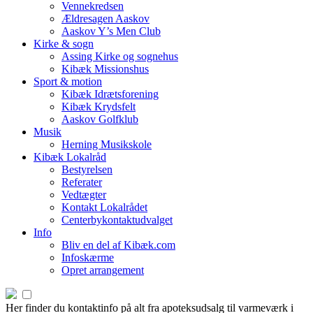
Vennekredsen
Ældresagen Aaskov
Aaskov Y’s Men Club
Kirke & sogn
Assing Kirke og sognehus
Kibæk Missionshus
Sport & motion
Kibæk Idrætsforening
Kibæk Krydsfelt
Aaskov Golfklub
Musik
Herning Musikskole
Kibæk Lokalråd
Bestyrelsen
Referater
Vedtægter
Kontakt Lokalrådet
Centerbykontaktudvalget
Info
Bliv en del af Kibæk.com
Infoskærme
Opret arrangement
Her finder du kontaktinfo på alt fra apoteksudsalg til varmeværk i