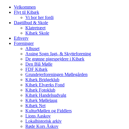
Velkommen
Flyt til Kibæk
Vi bor her fordi
Dagtilbud & Skole
Klatretræet
Kibæk Skole
Erhverv
Foreninger
Alhuset
Assing Sogn Jagt- & Skytteforening
De grønne pigespejdere i Kibæk
Den Blå Mølle
FDF Kibæk
Grundejerforeningen Møllegården
Kibæk Bridgeklub
Kibæk Elværks Fond
Kibæk Fotoklub
Kibæk Handelsudvalg
Kibæk Møllelaug
Kibæk Net
KulturMøllen og Fiddlers
Lions Aaskov
Lokalhistorisk arkiv
Røde Kors Åskov