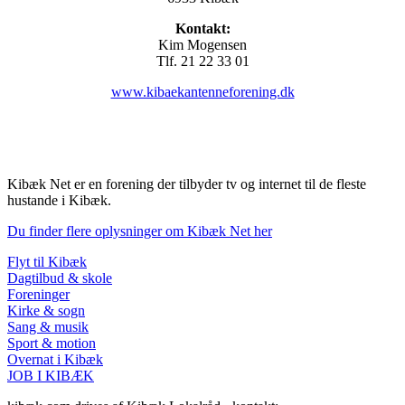
Kontakt:
Kim Mogensen
Tlf. 21 22 33 01
www.kibaekantenneforening.dk
Kibæk Net er en forening der tilbyder tv og internet til de fleste
hustande i Kibæk.
Du finder flere oplysninger om Kibæk Net her
Flyt til Kibæk
Dagtilbud & skole
Foreninger
Kirke & sogn
Sang & musik
Sport & motion
Overnat i Kibæk
JOB I KIBÆK