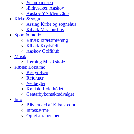
Vennekredsen
Ældresagen Aaskov
Aaskov Y’s Men Club
Kirke & sogn
Assing Kirke og sognehus
Kibæk Missionshus
Sport & motion
Kibæk Idrætsforening
Kibæk Krydsfelt
Aaskov Golfklub
Musik
Herning Musikskole
Kibæk Lokalråd
Bestyrelsen
Referater
Vedtægter
Kontakt Lokalrådet
Centerbykontaktudvalget
Info
Bliv en del af Kibæk.com
Infoskærme
Opret arrangement