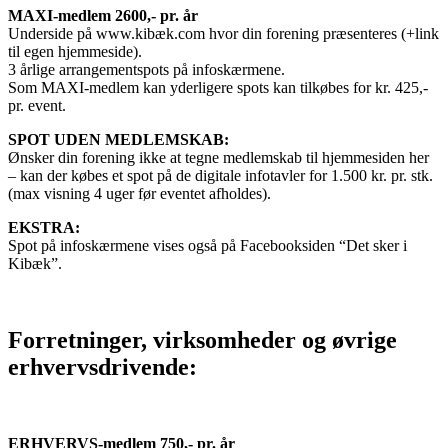
MAXI-medlem 2600,- pr. år
Underside på www.kibæk.com hvor din forening præsenteres (+link
til egen hjemmeside).
3 årlige arrangementspots på infoskærmene.
Som MAXI-medlem kan yderligere spots kan tilkøbes for kr. 425,-
pr. event.
SPOT UDEN MEDLEMSKAB:
Ønsker din forening ikke at tegne medlemskab til hjemmesiden her
– kan der købes et spot på de digitale infotavler for 1.500 kr. pr. stk.
(max visning 4 uger før eventet afholdes).
EKSTRA:
Spot på infoskærmene vises også på Facebooksiden “Det sker i
Kibæk”.
Forretninger, virksomheder og øvrige
erhvervsdrivende:
ERHVERVS-medlem 750,- pr. år