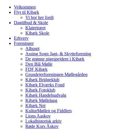
Velkommen
Flyt til Kibæk
Vi bor her fordi
Dagtilbud & Skole
Klatretræet
Kibæk Skole
Erhverv
Foreninger
Alhuset
Assing Sogn Jagt- & Skytteforening
De grønne pigespejdere i Kibæk
Den Blå Mølle
FDF Kibæk
Grundejerforeningen Møllegården
Kibæk Bridgeklub
Kibæk Elværks Fond
Kibæk Fotoklub
Kibæk Handelsudvalg
Kibæk Møllelaug
Kibæk Net
KulturMøllen og Fiddlers
Lions Aaskov
Lokalhistorisk arkiv
Røde Kors Åskov