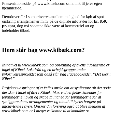
Præsentationsside, på www.kibæk.com samt link til jeres egen
hjemmeside.
Derudover får I som erhvervs-medlem mulighed for køb af spot
omkring arrangementer m.m. på de digitale infotavler for
kr. 850,-
pr. spot
, dog må spottene ikke være af kommerciel art og
indeholder tilbud.
Hem står bag www.kibæk.com?
Initiativet til www.kibæk.com og opsætning af byens infoskærme er
taget af Kibæk Lokalråd og en arbejdsgruppe under
byfornyelsesprojektet som også står bag Facebooksiden “Det sker i
Kibæk”.
Projektet udspringer af et fælles ønske om at synliggøre alt det gode
der sker i løbet af året i Kibæk, bl.a. ved en fælles kalender for
foreningerne i byen og skabe mulighed for foreningerne for at
synliggøre deres arrangementer og tilbud til byens borgere på
infotavlerne i byen.
Ønsker din forening også at blive medlem af
www.kibæk.com er I meget velkomne til at kontakte os.