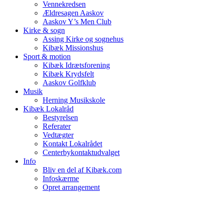
Vennekredsen
Ældresagen Aaskov
Aaskov Y’s Men Club
Kirke & sogn
Assing Kirke og sognehus
Kibæk Missionshus
Sport & motion
Kibæk Idrætsforening
Kibæk Krydsfelt
Aaskov Golfklub
Musik
Herning Musikskole
Kibæk Lokalråd
Bestyrelsen
Referater
Vedtægter
Kontakt Lokalrådet
Centerbykontaktudvalget
Info
Bliv en del af Kibæk.com
Infoskærme
Opret arrangement