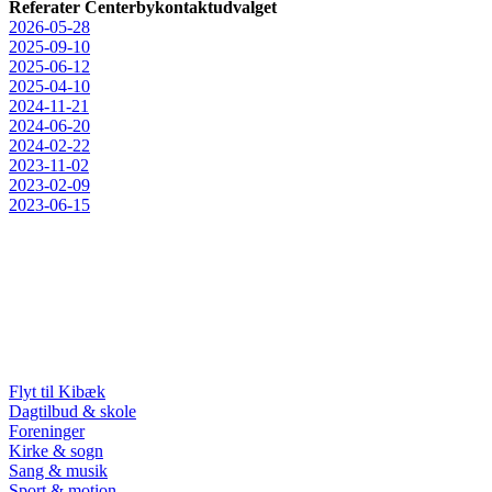
Referater Centerbykontaktudvalget
2026-05-28
2025-09-10
2025-06-12
2025-04-10
2024-11-21
2024-06-20
2024-02-22
2023-11-02
2023-02-09
2023-06-15
Flyt til Kibæk
Dagtilbud & skole
Foreninger
Kirke & sogn
Sang & musik
Sport & motion