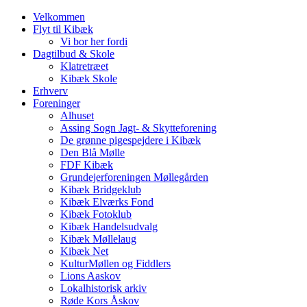
Velkommen
Flyt til Kibæk
Vi bor her fordi
Dagtilbud & Skole
Klatretræet
Kibæk Skole
Erhverv
Foreninger
Alhuset
Assing Sogn Jagt- & Skytteforening
De grønne pigespejdere i Kibæk
Den Blå Mølle
FDF Kibæk
Grundejerforeningen Møllegården
Kibæk Bridgeklub
Kibæk Elværks Fond
Kibæk Fotoklub
Kibæk Handelsudvalg
Kibæk Møllelaug
Kibæk Net
KulturMøllen og Fiddlers
Lions Aaskov
Lokalhistorisk arkiv
Røde Kors Åskov