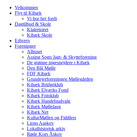
Velkommen
Flyt til Kibæk
Vi bor her fordi
Dagtilbud & Skole
Klatretræet
Kibæk Skole
Erhverv
Foreninger
Alhuset
Assing Sogn Jagt- & Skytteforening
De grønne pigespejdere i Kibæk
Den Blå Mølle
FDF Kibæk
Grundejerforeningen Møllegården
Kibæk Bridgeklub
Kibæk Elværks Fond
Kibæk Fotoklub
Kibæk Handelsudvalg
Kibæk Møllelaug
Kibæk Net
KulturMøllen og Fiddlers
Lions Aaskov
Lokalhistorisk arkiv
Røde Kors Åskov