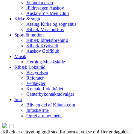
Vennekredsen
Ældresagen Aaskov
Aaskov Y’s Men Club
Kirke & sogn
Assing Kirke og sognehus
Kibæk Missionshus
Sport & motion
Kibæk Idrætsforening
Kibæk Krydsfelt
Aaskov Golfklub
Musik
Herning Musikskole
Kibæk Lokalråd
Bestyrelsen
Referater
Vedtægter
Kontakt Lokalrådet
Centerbykontaktudvalget
Info
Bliv en del af Kibæk.com
Infoskærme
Opret arrangement
Kibæk er et trygt og godt sted for børn at vokse op! Her er dagpleje,