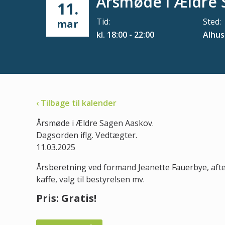
Årsmøde i Ældre 
11.
Tid:
Sted:
mar
kl. 18:00 - 22:00
Alhus
‹ Tilbage til kalender
Årsmøde i Ældre Sagen Aaskov.
Dagsorden iflg. Vedtægter.
11.03.2025
Årsberetning ved formand Jeanette Fauerbye, aft
kaffe, valg til bestyrelsen mv.
Pris: Gratis!