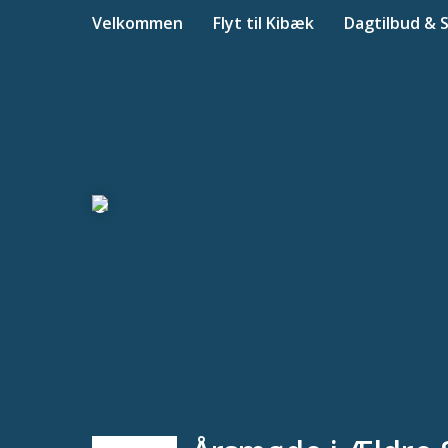
Velkommen
Flyt til Kibæk
Dagtilbud & 