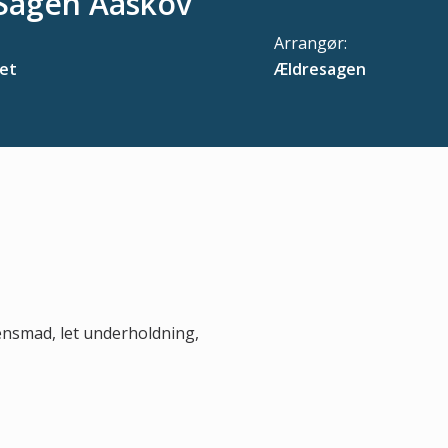
Sagen Aaskov
Arrangør:
et
Ældresagen
ensmad, let underholdning,