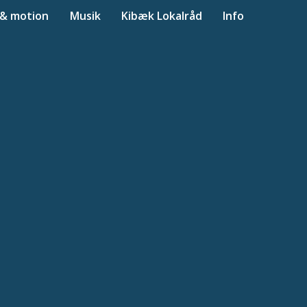
 & motion
Musik
Kibæk Lokalråd
Info