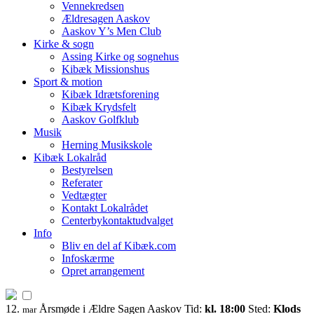
Vennekredsen
Ældresagen Aaskov
Aaskov Y’s Men Club
Kirke & sogn
Assing Kirke og sognehus
Kibæk Missionshus
Sport & motion
Kibæk Idrætsforening
Kibæk Krydsfelt
Aaskov Golfklub
Musik
Herning Musikskole
Kibæk Lokalråd
Bestyrelsen
Referater
Vedtægter
Kontakt Lokalrådet
Centerbykontaktudvalget
Info
Bliv en del af Kibæk.com
Infoskærme
Opret arrangement
12.
Årsmøde i Ældre Sagen Aaskov
Tid:
kl. 18:00
Sted:
Klods
mar