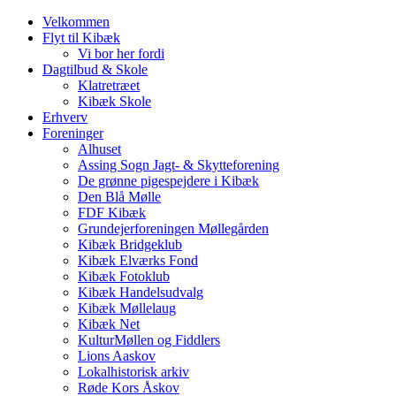
Velkommen
Flyt til Kibæk
Vi bor her fordi
Dagtilbud & Skole
Klatretræet
Kibæk Skole
Erhverv
Foreninger
Alhuset
Assing Sogn Jagt- & Skytteforening
De grønne pigespejdere i Kibæk
Den Blå Mølle
FDF Kibæk
Grundejerforeningen Møllegården
Kibæk Bridgeklub
Kibæk Elværks Fond
Kibæk Fotoklub
Kibæk Handelsudvalg
Kibæk Møllelaug
Kibæk Net
KulturMøllen og Fiddlers
Lions Aaskov
Lokalhistorisk arkiv
Røde Kors Åskov