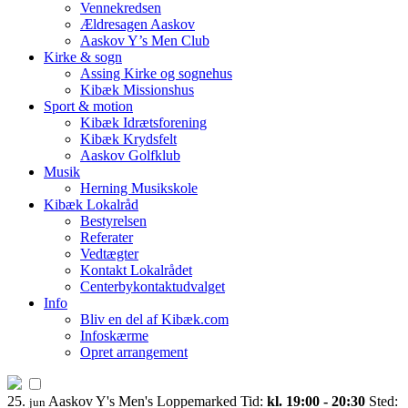
Vennekredsen
Ældresagen Aaskov
Aaskov Y’s Men Club
Kirke & sogn
Assing Kirke og sognehus
Kibæk Missionshus
Sport & motion
Kibæk Idrætsforening
Kibæk Krydsfelt
Aaskov Golfklub
Musik
Herning Musikskole
Kibæk Lokalråd
Bestyrelsen
Referater
Vedtægter
Kontakt Lokalrådet
Centerbykontaktudvalget
Info
Bliv en del af Kibæk.com
Infoskærme
Opret arrangement
25.
Aaskov Y's Men's Loppemarked
Tid:
kl. 19:00 - 20:30
Sted:
jun