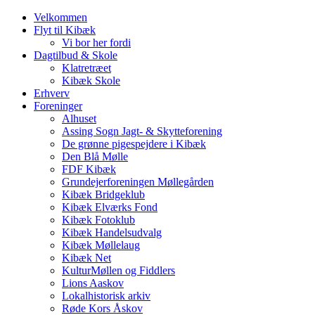
Velkommen
Flyt til Kibæk
Vi bor her fordi
Dagtilbud & Skole
Klatretræet
Kibæk Skole
Erhverv
Foreninger
Alhuset
Assing Sogn Jagt- & Skytteforening
De grønne pigespejdere i Kibæk
Den Blå Mølle
FDF Kibæk
Grundejerforeningen Møllegården
Kibæk Bridgeklub
Kibæk Elværks Fond
Kibæk Fotoklub
Kibæk Handelsudvalg
Kibæk Møllelaug
Kibæk Net
KulturMøllen og Fiddlers
Lions Aaskov
Lokalhistorisk arkiv
Røde Kors Åskov