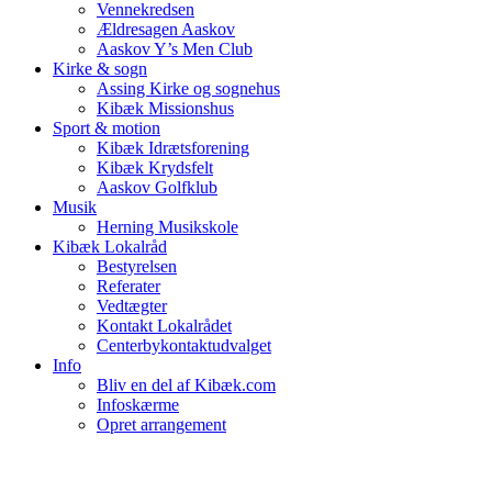
Vennekredsen
Ældresagen Aaskov
Aaskov Y’s Men Club
Kirke & sogn
Assing Kirke og sognehus
Kibæk Missionshus
Sport & motion
Kibæk Idrætsforening
Kibæk Krydsfelt
Aaskov Golfklub
Musik
Herning Musikskole
Kibæk Lokalråd
Bestyrelsen
Referater
Vedtægter
Kontakt Lokalrådet
Centerbykontaktudvalget
Info
Bliv en del af Kibæk.com
Infoskærme
Opret arrangement