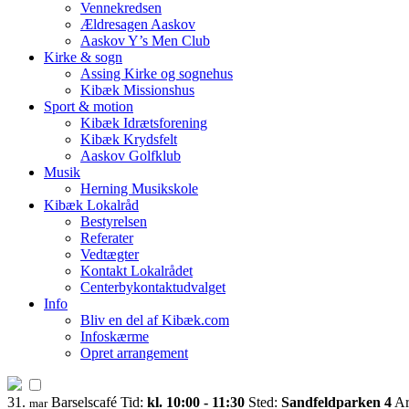
Vennekredsen
Ældresagen Aaskov
Aaskov Y’s Men Club
Kirke & sogn
Assing Kirke og sognehus
Kibæk Missionshus
Sport & motion
Kibæk Idrætsforening
Kibæk Krydsfelt
Aaskov Golfklub
Musik
Herning Musikskole
Kibæk Lokalråd
Bestyrelsen
Referater
Vedtægter
Kontakt Lokalrådet
Centerbykontaktudvalget
Info
Bliv en del af Kibæk.com
Infoskærme
Opret arrangement
31.
Barselscafé
Tid:
kl. 10:00 - 11:30
Sted:
Sandfeldparken 4
Ar
mar