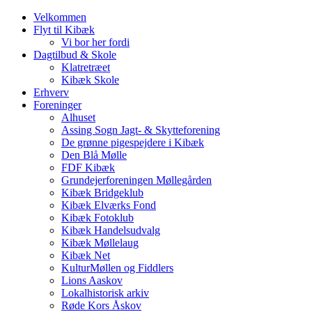
Velkommen
Flyt til Kibæk
Vi bor her fordi
Dagtilbud & Skole
Klatretræet
Kibæk Skole
Erhverv
Foreninger
Alhuset
Assing Sogn Jagt- & Skytteforening
De grønne pigespejdere i Kibæk
Den Blå Mølle
FDF Kibæk
Grundejerforeningen Møllegården
Kibæk Bridgeklub
Kibæk Elværks Fond
Kibæk Fotoklub
Kibæk Handelsudvalg
Kibæk Møllelaug
Kibæk Net
KulturMøllen og Fiddlers
Lions Aaskov
Lokalhistorisk arkiv
Røde Kors Åskov