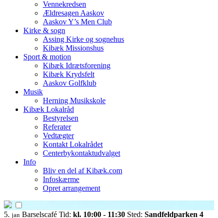
Vennekredsen
Ældresagen Aaskov
Aaskov Y’s Men Club
Kirke & sogn
Assing Kirke og sognehus
Kibæk Missionshus
Sport & motion
Kibæk Idrætsforening
Kibæk Krydsfelt
Aaskov Golfklub
Musik
Herning Musikskole
Kibæk Lokalråd
Bestyrelsen
Referater
Vedtægter
Kontakt Lokalrådet
Centerbykontaktudvalget
Info
Bliv en del af Kibæk.com
Infoskærme
Opret arrangement
5.
Barselscafé
Tid:
kl. 10:00 - 11:30
Sted:
Sandfeldparken 4
jan