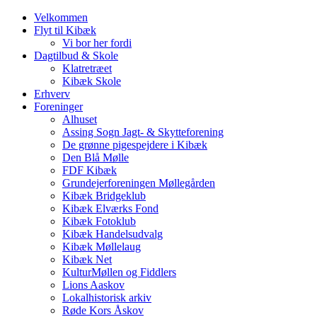
Velkommen
Flyt til Kibæk
Vi bor her fordi
Dagtilbud & Skole
Klatretræet
Kibæk Skole
Erhverv
Foreninger
Alhuset
Assing Sogn Jagt- & Skytteforening
De grønne pigespejdere i Kibæk
Den Blå Mølle
FDF Kibæk
Grundejerforeningen Møllegården
Kibæk Bridgeklub
Kibæk Elværks Fond
Kibæk Fotoklub
Kibæk Handelsudvalg
Kibæk Møllelaug
Kibæk Net
KulturMøllen og Fiddlers
Lions Aaskov
Lokalhistorisk arkiv
Røde Kors Åskov