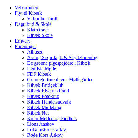
Velkommen
Flyt til Kibæk
Vi bor her fordi
Dagtilbud & Skole
Klatretræet
Kibæk Skole
Erhverv
Foreninger
Alhuset
Assing Sogn Jagt- & Skytteforening
De grønne pigespejdere i Kibæk
Den Blå Mølle
FDF Kibæk
Grundejerforeningen Møllegården
Kibæk Bridgeklub
Kibæk Elværks Fond
Kibæk Fotoklub
Kibæk Handelsudvalg
Kibæk Møllelaug
Kibæk Net
KulturMøllen og Fiddlers
Lions Aaskov
Lokalhistorisk arkiv
Røde Kors Åskov