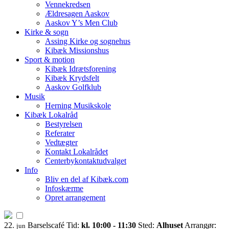
Vennekredsen
Ældresagen Aaskov
Aaskov Y’s Men Club
Kirke & sogn
Assing Kirke og sognehus
Kibæk Missionshus
Sport & motion
Kibæk Idrætsforening
Kibæk Krydsfelt
Aaskov Golfklub
Musik
Herning Musikskole
Kibæk Lokalråd
Bestyrelsen
Referater
Vedtægter
Kontakt Lokalrådet
Centerbykontaktudvalget
Info
Bliv en del af Kibæk.com
Infoskærme
Opret arrangement
22.
Barselscafé
Tid:
kl. 10:00 - 11:30
Sted:
Alhuset
Arrangør:
jun