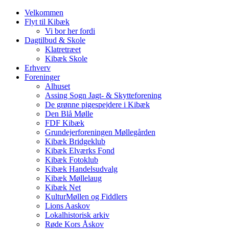
Velkommen
Flyt til Kibæk
Vi bor her fordi
Dagtilbud & Skole
Klatretræet
Kibæk Skole
Erhverv
Foreninger
Alhuset
Assing Sogn Jagt- & Skytteforening
De grønne pigespejdere i Kibæk
Den Blå Mølle
FDF Kibæk
Grundejerforeningen Møllegården
Kibæk Bridgeklub
Kibæk Elværks Fond
Kibæk Fotoklub
Kibæk Handelsudvalg
Kibæk Møllelaug
Kibæk Net
KulturMøllen og Fiddlers
Lions Aaskov
Lokalhistorisk arkiv
Røde Kors Åskov