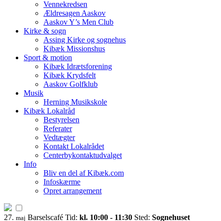
Vennekredsen
Ældresagen Aaskov
Aaskov Y’s Men Club
Kirke & sogn
Assing Kirke og sognehus
Kibæk Missionshus
Sport & motion
Kibæk Idrætsforening
Kibæk Krydsfelt
Aaskov Golfklub
Musik
Herning Musikskole
Kibæk Lokalråd
Bestyrelsen
Referater
Vedtægter
Kontakt Lokalrådet
Centerbykontaktudvalget
Info
Bliv en del af Kibæk.com
Infoskærme
Opret arrangement
27.
Barselscafé
Tid:
kl. 10:00 - 11:30
Sted:
Sognehuset
maj