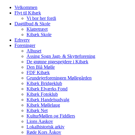
Velkommen
Flyt til Kibæk
Vi bor her fordi
Dagtilbud & Skole
Klatretræet
Kibæk Skole
Erhverv
Foreninger
Alhuset
Assing Sogn Jagt- & Skytteforening
De grønne pigespejdere i Kibæk
Den Blå Mølle
FDF Kibæk
Grundejerforeningen Møllegården
Kibæk Bridgeklub
Kibæk Elværks Fond
Kibæk Fotoklub
Kibæk Handelsudvalg
Kibæk Møllelaug
Kibæk Net
KulturMøllen og Fiddlers
Lions Aaskov
Lokalhistorisk arkiv
Røde Kors Åskov