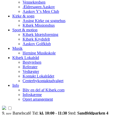
Vennekredsen
Ældresagen Aaskov
Aaskov Y’s Men Club
Kirke & sogn
Assing Kirke og sognehus
Kibæk Missionshus
Sport & motion
Kibæk Idrætsforening
Kibæk Krydsfelt
Aaskov Golfklub
Musik
Herning Musikskole
Kibæk Lokalråd
Bestyrelsen
Referater
Vedtægter
Kontakt Lokalrådet
Centerbykontaktudvalget
Info
Bliv en del af Kibæk.com
Infoskærme
Opret arrangement
9.
Barselscafé
Tid:
kl. 10:00 - 11:30
Sted:
Sandfeldparken 4
nov