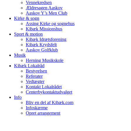
Vennekredsen
Ældresagen Aaskov
Aaskov Y’s Men Club
Kirke & sogn
Assing Kirke og sognehus
Kibæk Missionshus
Sport & motion
Kibæk Idrætsforening
Kibæk Krydsfelt
Aaskov Golfklub
Musik
Herning Musikskole
Kibæk Lokalråd
Bestyrelsen
Referater
Vedtægter
Kontakt Lokalrådet
Centerbykontaktudvalget
Info
Bliv en del af Kibæk.com
Infoskærme
Opret arrangement