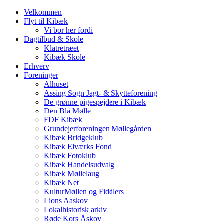
Velkommen
Flyt til Kibæk
Vi bor her fordi
Dagtilbud & Skole
Klatretræet
Kibæk Skole
Erhverv
Foreninger
Alhuset
Assing Sogn Jagt- & Skytteforening
De grønne pigespejdere i Kibæk
Den Blå Mølle
FDF Kibæk
Grundejerforeningen Møllegården
Kibæk Bridgeklub
Kibæk Elværks Fond
Kibæk Fotoklub
Kibæk Handelsudvalg
Kibæk Møllelaug
Kibæk Net
KulturMøllen og Fiddlers
Lions Aaskov
Lokalhistorisk arkiv
Røde Kors Åskov