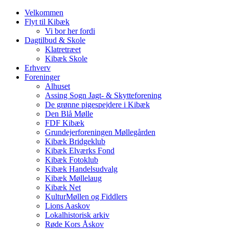
Velkommen
Flyt til Kibæk
Vi bor her fordi
Dagtilbud & Skole
Klatretræet
Kibæk Skole
Erhverv
Foreninger
Alhuset
Assing Sogn Jagt- & Skytteforening
De grønne pigespejdere i Kibæk
Den Blå Mølle
FDF Kibæk
Grundejerforeningen Møllegården
Kibæk Bridgeklub
Kibæk Elværks Fond
Kibæk Fotoklub
Kibæk Handelsudvalg
Kibæk Møllelaug
Kibæk Net
KulturMøllen og Fiddlers
Lions Aaskov
Lokalhistorisk arkiv
Røde Kors Åskov