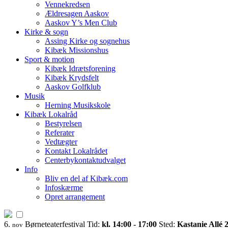
Vennekredsen
Ældresagen Aaskov
Aaskov Y’s Men Club
Kirke & sogn
Assing Kirke og sognehus
Kibæk Missionshus
Sport & motion
Kibæk Idrætsforening
Kibæk Krydsfelt
Aaskov Golfklub
Musik
Herning Musikskole
Kibæk Lokalråd
Bestyrelsen
Referater
Vedtægter
Kontakt Lokalrådet
Centerbykontaktudvalget
Info
Bliv en del af Kibæk.com
Infoskærme
Opret arrangement
6.
Børneteaterfestival
Tid:
kl. 14:00 - 17:00
Sted:
Kastanie Allé 
nov