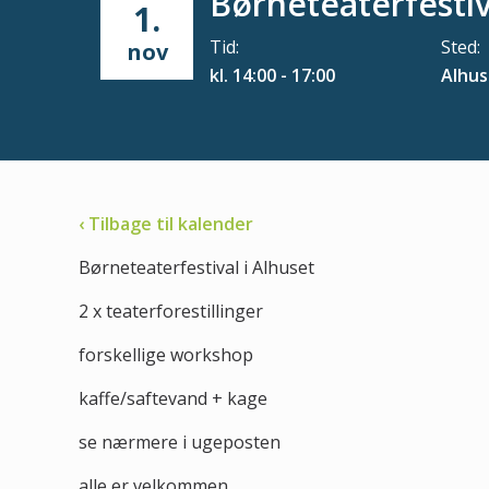
Børneteaterfestiv
1.
Tid:
Sted:
nov
kl. 14:00 - 17:00
Alhus
‹ Tilbage til kalender
Børneteaterfestival i Alhuset
2 x teaterforestillinger
forskellige workshop
kaffe/saftevand + kage
se nærmere i ugeposten
alle er velkommen