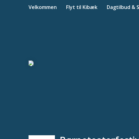
Velkommen
Flyt til Kibæk
Dagtilbud & 