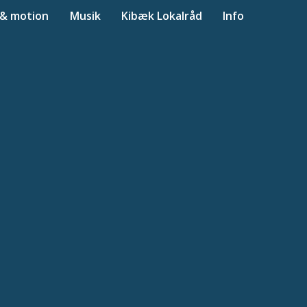
 & motion
Musik
Kibæk Lokalråd
Info