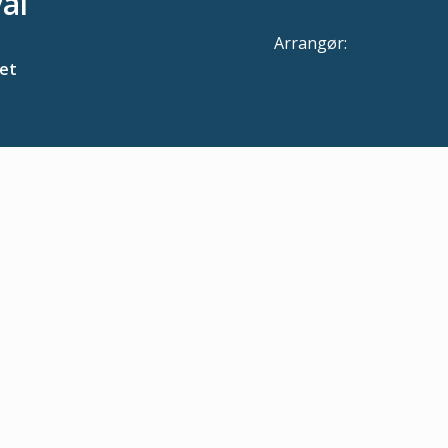
al
Arrangør:
et