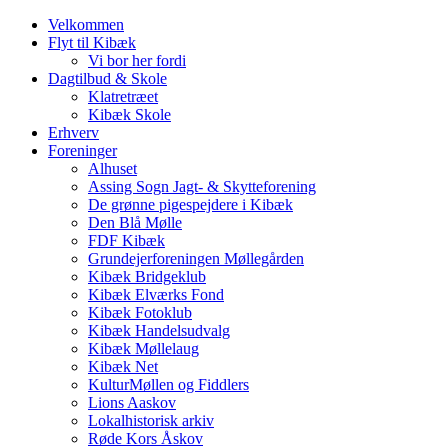
Velkommen
Flyt til Kibæk
Vi bor her fordi
Dagtilbud & Skole
Klatretræet
Kibæk Skole
Erhverv
Foreninger
Alhuset
Assing Sogn Jagt- & Skytteforening
De grønne pigespejdere i Kibæk
Den Blå Mølle
FDF Kibæk
Grundejerforeningen Møllegården
Kibæk Bridgeklub
Kibæk Elværks Fond
Kibæk Fotoklub
Kibæk Handelsudvalg
Kibæk Møllelaug
Kibæk Net
KulturMøllen og Fiddlers
Lions Aaskov
Lokalhistorisk arkiv
Røde Kors Åskov