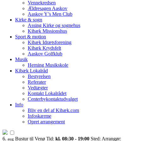
Vennekredsen
Ældresagen Aaskov
Aaskov Y’s Men Club
Kirke & sogn
Assing Kirke og sognehus
Kibæk Missionshus
Sport & motion
Kibæk Idrætsforening
Kibæk Krydsfelt
Aaskov Golfklub
Musik
Herning Musikskole
Kibæk Lokalråd
Bestyrelsen
Referater
Vedtægter
Kontakt Lokalrådet
Centerbykontaktudvalget
Info
Bliv en del af Kibæk.com
Infoskærme
Opret arrangement
6.
Bustur til Venø
Tid:
kl. 08:30 - 19:00
Sted:
Arrangør:
aug