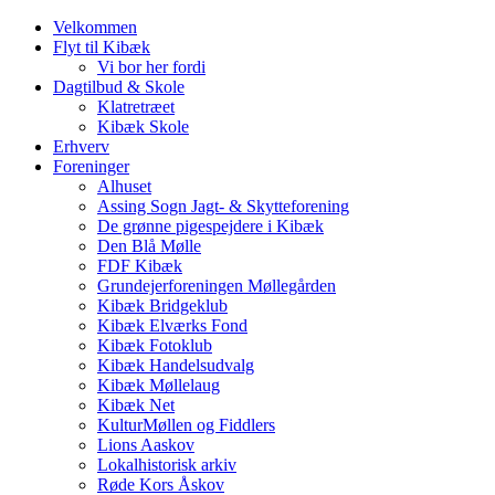
Velkommen
Flyt til Kibæk
Vi bor her fordi
Dagtilbud & Skole
Klatretræet
Kibæk Skole
Erhverv
Foreninger
Alhuset
Assing Sogn Jagt- & Skytteforening
De grønne pigespejdere i Kibæk
Den Blå Mølle
FDF Kibæk
Grundejerforeningen Møllegården
Kibæk Bridgeklub
Kibæk Elværks Fond
Kibæk Fotoklub
Kibæk Handelsudvalg
Kibæk Møllelaug
Kibæk Net
KulturMøllen og Fiddlers
Lions Aaskov
Lokalhistorisk arkiv
Røde Kors Åskov