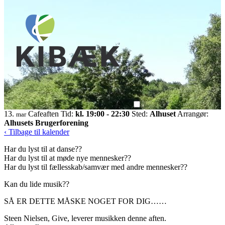
13.
Cafeaften
Tid:
kl. 19:00 - 22:30
Sted:
Alhuset
Arrangør:
mar
Alhusets Brugerforening
‹ Tilbage til kalender
Har du lyst til at danse??
Har du lyst til at møde nye mennesker??
Har du lyst til fællesskab/samvær med andre mennesker??
Kan du lide musik??
SÅ ER DETTE MÅSKE NOGET FOR DIG……
Steen Nielsen, Give, leverer musikken denne aften.