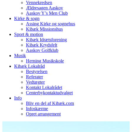
Vennekredsen
Ældresagen Aaskov
Aaskov Y’s Men Club
Kirke & sogn
Assing Kirke og sognehus
Kibæk Missionshus
Sport & motion
Kibæk Idrætsforening
Kibæk Krydsfelt
Aaskov Golfklub
Musik
Herning Musikskole
Kibæk Lokalråd
Bestyrelsen
Referater
Vedtægter
Kontakt Lokalrådet
Centerbykontaktudvalget
Info
Bliv en del af Kibæk.com
Infoskærme
Opret arrangement