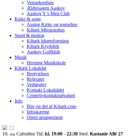
Vennekredsen
Ældresagen Aaskov
Aaskov Y’s Men Club
Kirke & sogn
Assing Kirke og sognehus
Kibæk Missionshus
Sport & motion
Kibæk Idrætsforening
Kibæk Krydsfelt
Aaskov Golfklub
Musik
Herning Musikskole
Kibæk Lokalråd
Bestyrelsen
Referater
Vedtægter
Kontakt Lokalrådet
Centerbykontaktudvalget
Info
Bliv en del af Kibæk.com
Infoskærme
Opret arrangement
10.
Cafeaften
Tid:
kl. 19:00 - 22:30
Sted:
Kastanie Allé 27
sep