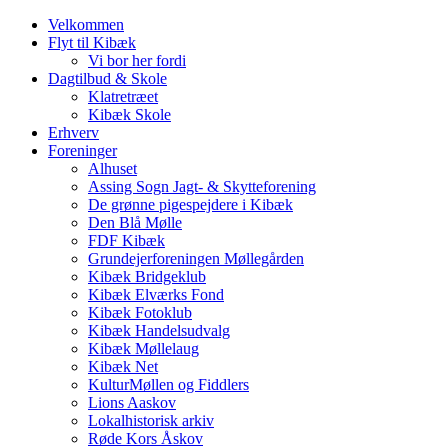
Velkommen
Flyt til Kibæk
Vi bor her fordi
Dagtilbud & Skole
Klatretræet
Kibæk Skole
Erhverv
Foreninger
Alhuset
Assing Sogn Jagt- & Skytteforening
De grønne pigespejdere i Kibæk
Den Blå Mølle
FDF Kibæk
Grundejerforeningen Møllegården
Kibæk Bridgeklub
Kibæk Elværks Fond
Kibæk Fotoklub
Kibæk Handelsudvalg
Kibæk Møllelaug
Kibæk Net
KulturMøllen og Fiddlers
Lions Aaskov
Lokalhistorisk arkiv
Røde Kors Åskov