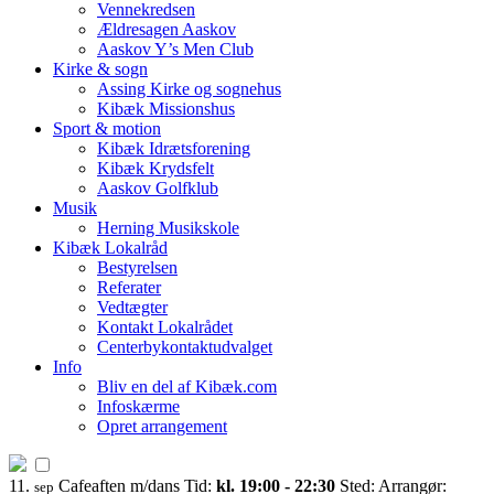
Vennekredsen
Ældresagen Aaskov
Aaskov Y’s Men Club
Kirke & sogn
Assing Kirke og sognehus
Kibæk Missionshus
Sport & motion
Kibæk Idrætsforening
Kibæk Krydsfelt
Aaskov Golfklub
Musik
Herning Musikskole
Kibæk Lokalråd
Bestyrelsen
Referater
Vedtægter
Kontakt Lokalrådet
Centerbykontaktudvalget
Info
Bliv en del af Kibæk.com
Infoskærme
Opret arrangement
11.
Cafeaften m/dans
Tid:
kl. 19:00 - 22:30
Sted:
Arrangør:
sep