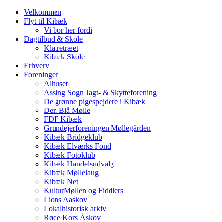
Velkommen
Flyt til Kibæk
Vi bor her fordi
Dagtilbud & Skole
Klatretræet
Kibæk Skole
Erhverv
Foreninger
Alhuset
Assing Sogn Jagt- & Skytteforening
De grønne pigespejdere i Kibæk
Den Blå Mølle
FDF Kibæk
Grundejerforeningen Møllegården
Kibæk Bridgeklub
Kibæk Elværks Fond
Kibæk Fotoklub
Kibæk Handelsudvalg
Kibæk Møllelaug
Kibæk Net
KulturMøllen og Fiddlers
Lions Aaskov
Lokalhistorisk arkiv
Røde Kors Åskov