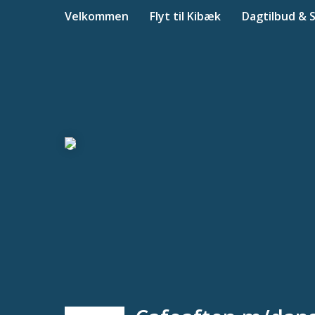
Velkommen
Flyt til Kibæk
Dagtilbud & 