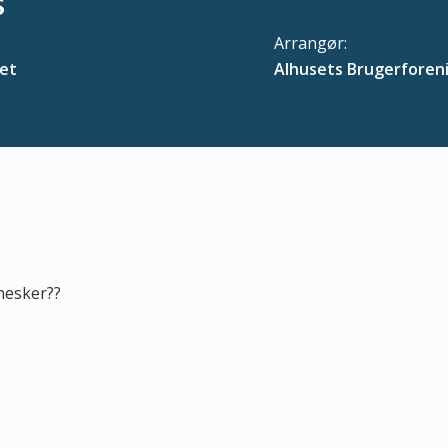
s
Arrangør:
et
Alhusets Brugerforen
nesker??