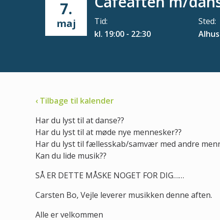
Cafeaften m/dan
7.
Tid:
Sted:
maj
kl. 19:00 - 22:30
Alhus
‹ Tilbage til kalender
Har du lyst til at danse??
Har du lyst til at møde nye mennesker??
Har du lyst til fællesskab/samvær med andre men
Kan du lide musik??
SÅ ER DETTE MÅSKE NOGET FOR DIG……
Carsten Bo, Vejle leverer musikken denne aften.
Alle er velkommen