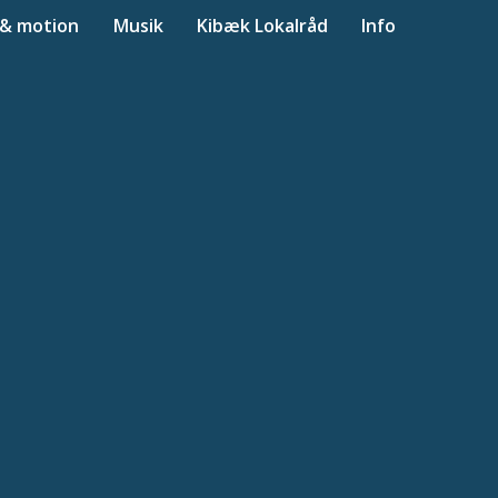
 & motion
Musik
Kibæk Lokalråd
Info