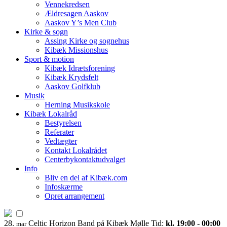
Vennekredsen
Ældresagen Aaskov
Aaskov Y’s Men Club
Kirke & sogn
Assing Kirke og sognehus
Kibæk Missionshus
Sport & motion
Kibæk Idrætsforening
Kibæk Krydsfelt
Aaskov Golfklub
Musik
Herning Musikskole
Kibæk Lokalråd
Bestyrelsen
Referater
Vedtægter
Kontakt Lokalrådet
Centerbykontaktudvalget
Info
Bliv en del af Kibæk.com
Infoskærme
Opret arrangement
28.
Celtic Horizon Band på Kibæk Mølle
Tid:
kl. 19:00 - 00:00
mar