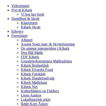
Velkommen
Flyt til Kibæk
Vi bor her fordi
Dagtilbud & Skole
Klatretræet
Kibæk Skole
Erhverv
Foreninger
Alhuset
Assing Sogn Jagt- & Skytteforening
De grønne pigespejdere i Kibæk
Den Blå Mølle
FDF Kibæk
Grundejerforeningen Møllegården
Kibæk Bridgeklub
Kibæk Elværks Fond
Kibæk Fotoklub
Kibæk Handelsudvalg
Kibæk Møllelaug
Kibæk Net
KulturMøllen og Fiddlers
Lions Aaskov
Lokalhistorisk arkiv
Røde Kors Åskov