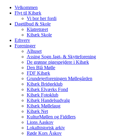
Velkommen
Flyt til Kibæk
Vi bor her fordi
Dagtilbud & Skole
Klatretræet
Kibæk Skole
Erhverv
Foreninger
Alhuset
Assing Sogn Jagt- & Skytteforening
De grønne pigespejdere i Kibæk
Den Blå Mølle
FDF Kibæk
Grundejerforeningen Møllegården
Kibæk Bridgeklub
Kibæk Elværks Fond
Kibæk Fotoklub
Kibæk Handelsudvalg
Kibæk Møllelaug
Kibæk Net
KulturMøllen og Fiddlers
Lions Aaskov
Lokalhistorisk arkiv
Røde Kors Åskov