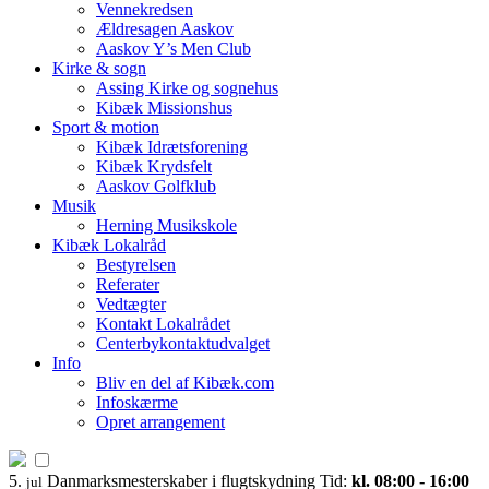
Vennekredsen
Ældresagen Aaskov
Aaskov Y’s Men Club
Kirke & sogn
Assing Kirke og sognehus
Kibæk Missionshus
Sport & motion
Kibæk Idrætsforening
Kibæk Krydsfelt
Aaskov Golfklub
Musik
Herning Musikskole
Kibæk Lokalråd
Bestyrelsen
Referater
Vedtægter
Kontakt Lokalrådet
Centerbykontaktudvalget
Info
Bliv en del af Kibæk.com
Infoskærme
Opret arrangement
5.
Danmarksmesterskaber i flugtskydning
Tid:
kl. 08:00 - 16:00
jul