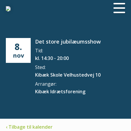
Det store jubilæumsshow
8.
Tid:
nov
kl. 14:30 - 20:00
Sted:
Kibæk Skole Velhustedvej 10
Arrangør:
Kibæk Idrætsforening
‹ Tilbage til kalender