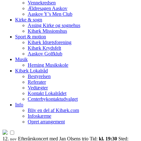
Vennekredsen
Ældresagen Aaskov
Aaskov Y’s Men Club
Kirke & sogn
Assing Kirke og sognehus
Kibæk Missionshus
Sport & motion
Kibæk Idrætsforening
Kibæk Krydsfelt
Aaskov Golfklub
Musik
Herning Musikskole
Kibæk Lokalråd
Bestyrelsen
Referater
Vedtægter
Kontakt Lokalrådet
Centerbykontaktudvalget
Info
Bliv en del af Kibæk.com
Infoskærme
Opret arrangement
12.
Efterårskoncert med Jan Olsens trio
Tid:
kl. 19:30
Sted:
nov