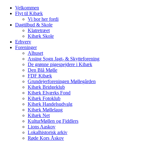
Velkommen
Flyt til Kibæk
Vi bor her fordi
Dagtilbud & Skole
Klatretræet
Kibæk Skole
Erhverv
Foreninger
Alhuset
Assing Sogn Jagt- & Skytteforening
De grønne pigespejdere i Kibæk
Den Blå Mølle
FDF Kibæk
Grundejerforeningen Møllegården
Kibæk Bridgeklub
Kibæk Elværks Fond
Kibæk Fotoklub
Kibæk Handelsudvalg
Kibæk Møllelaug
Kibæk Net
KulturMøllen og Fiddlers
Lions Aaskov
Lokalhistorisk arkiv
Røde Kors Åskov