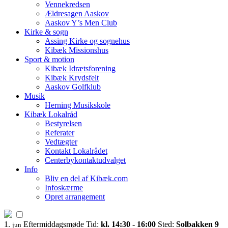
Vennekredsen
Ældresagen Aaskov
Aaskov Y’s Men Club
Kirke & sogn
Assing Kirke og sognehus
Kibæk Missionshus
Sport & motion
Kibæk Idrætsforening
Kibæk Krydsfelt
Aaskov Golfklub
Musik
Herning Musikskole
Kibæk Lokalråd
Bestyrelsen
Referater
Vedtægter
Kontakt Lokalrådet
Centerbykontaktudvalget
Info
Bliv en del af Kibæk.com
Infoskærme
Opret arrangement
1.
Eftermiddagsmøde
Tid:
kl. 14:30 - 16:00
Sted:
Solbakken 9
jun