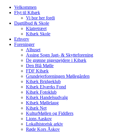
Velkommen
Flyt til Kibæk
Vi bor her fordi
Dagtilbud & Skole
Klatretræet
Kibæk Skole
Erhverv
Foreninger
Alhuset
Assing Sogn Jagt- & Skytteforening
De grønne pigespejdere i Kibæk
Den Blå Mølle
FDF Kibæk
Grundejerforeningen Møllegården
Kibæk Bridgeklub
Kibæk Elværks Fond
Kibæk Fotoklub
Kibæk Handelsudvalg
Kibæk Møllelaug
Kibæk Net
KulturMøllen og Fiddlers
Lions Aaskov
Lokalhistorisk arkiv
Røde Kors Åskov