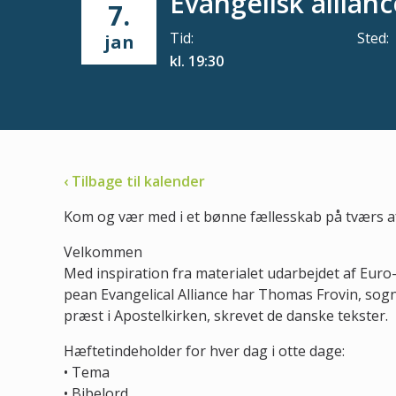
Evangelisk allian
7.
Tid:
Sted:
jan
kl. 19:30
‹ Tilbage til kalender
Kom og vær med i et bønne fællesskab på tværs af 
Velkommen
Med inspiration fra materialet udarbejdet af Euro
pean Evangelical Alliance har Thomas Frovin, sog
præst i Apostelkirken, skrevet de danske tekster.
Hæftetindeholder for hver dag i otte dage:
• Tema
• Bibelord