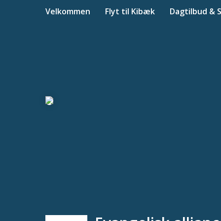
Velkommen
Flyt til Kibæk
Dagtilbud & 