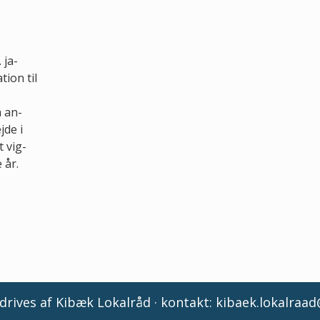
 ja-
tion til
 an-
jde i
 vig-
 år.
rives af Kibæk Lokalråd · kontakt:
kibaek.lokalraa