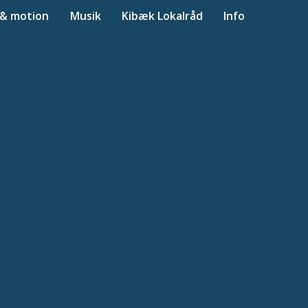
 & motion
Musik
Kibæk Lokalråd
Info