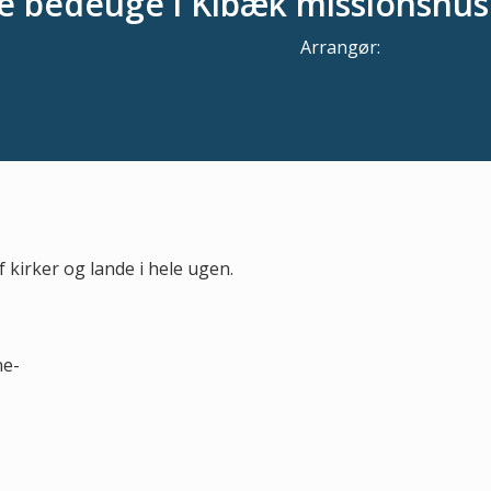
ce bedeuge i Kibæk missionshus
Arrangør:
kirker og lande i hele ugen.
-
ne-