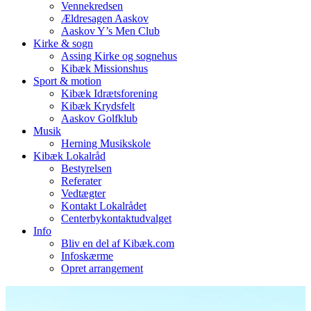
Vennekredsen
Ældresagen Aaskov
Aaskov Y’s Men Club
Kirke & sogn
Assing Kirke og sognehus
Kibæk Missionshus
Sport & motion
Kibæk Idrætsforening
Kibæk Krydsfelt
Aaskov Golfklub
Musik
Herning Musikskole
Kibæk Lokalråd
Bestyrelsen
Referater
Vedtægter
Kontakt Lokalrådet
Centerbykontaktudvalget
Info
Bliv en del af Kibæk.com
Infoskærme
Opret arrangement