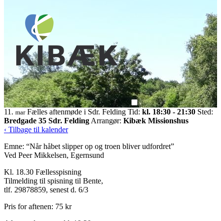
11.
Fælles aftenmøde i Sdr. Felding
Tid:
kl. 18:30 - 21:30
Sted:
mar
Bredgade 35 Sdr. Felding
Arrangør:
Kibæk Missionshus
‹ Tilbage til kalender
Emne: “Når håbet slipper op og troen bliver udfordret”
Ved Peer Mikkelsen, Egernsund
Kl. 18.30 Fællesspisning
Tilmelding til spisning til Bente,
tlf. 29878859, senest d. 6/3
Pris for aftenen: 75 kr