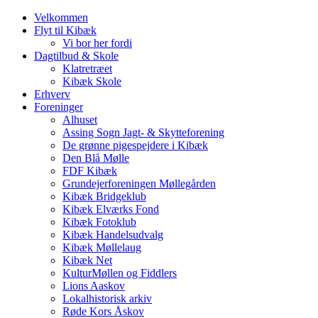
Velkommen
Flyt til Kibæk
Vi bor her fordi
Dagtilbud & Skole
Klatretræet
Kibæk Skole
Erhverv
Foreninger
Alhuset
Assing Sogn Jagt- & Skytteforening
De grønne pigespejdere i Kibæk
Den Blå Mølle
FDF Kibæk
Grundejerforeningen Møllegården
Kibæk Bridgeklub
Kibæk Elværks Fond
Kibæk Fotoklub
Kibæk Handelsudvalg
Kibæk Møllelaug
Kibæk Net
KulturMøllen og Fiddlers
Lions Aaskov
Lokalhistorisk arkiv
Røde Kors Åskov