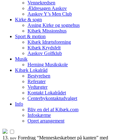
Vennekredsen
Ældresagen Aaskov
Aaskov Y’s Men Club
Kirke & sogn
Assing Kirke og sognehus
Kibæk Missionshus
Sport & motion
Kibæk Idrætsforening
Kibæk Krydsfelt
Aaskov Golfklub
Musik
Herning Musikskole
Kibæk Lokalråd
Bestyrelsen
Referater
Vedtægter
Kontakt Lokalrådet
Centerbykontaktudvalget
Info
Bliv en del af Kibæk.com
Infoskærme
Opret arrangement
13.
Foredrag “Menneskeskæbner på kanten” med
nov