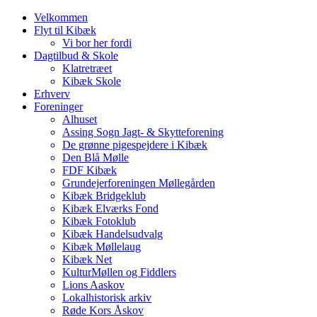
Velkommen
Flyt til Kibæk
Vi bor her fordi
Dagtilbud & Skole
Klatretræet
Kibæk Skole
Erhverv
Foreninger
Alhuset
Assing Sogn Jagt- & Skytteforening
De grønne pigespejdere i Kibæk
Den Blå Mølle
FDF Kibæk
Grundejerforeningen Møllegården
Kibæk Bridgeklub
Kibæk Elværks Fond
Kibæk Fotoklub
Kibæk Handelsudvalg
Kibæk Møllelaug
Kibæk Net
KulturMøllen og Fiddlers
Lions Aaskov
Lokalhistorisk arkiv
Røde Kors Åskov