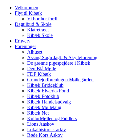
Velkommen
Flyt til Kibæk
Vi bor her fordi
Dagtilbud & Skole
Klatretræet
Kibæk Skole
Erhverv
Foreninger
Alhuset
Assing Sogn Jagt- & Skytteforening
De grønne pigespejdere i Kibæk
Den Blå Mølle
FDF Kibæk
Grundejerforeningen Møllegården
Kibæk Bridgeklub
Kibæk Elværks Fond
Kibæk Fotoklub
Kibæk Handelsudvalg
Kibæk Møllelaug
Kibæk Net
KulturMøllen og Fiddlers
Lions Aaskov
Lokalhistorisk arkiv
Røde Kors Åskov