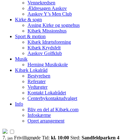
Vennekredsen
Ældresagen Aaskov
Aaskov Y’s Men Club
Kirke & sogn
Assing Kirke og sognehus
Kibæk Missionshus
Sport & motion
Kibæk Idrætsforening
Kibæk Krydsfelt
Aaskov Golfklub
Musik
Herning Musikskole
Kibæk Lokalråd
Bestyrelsen
Referater
Vedtægter
Kontakt Lokalrådet
Centerbykontaktudvalget
Info
Bliv en del af Kibæk.com
Infoskærme
Opret arrangement
7.
Frivilligmøde
Tid:
kl. 10:00
Sted:
Sandfeldparken 4
jan