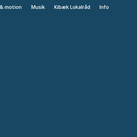
 & motion
Musik
Kibæk Lokalråd
Info