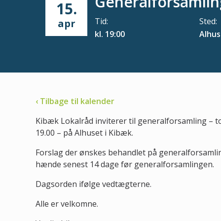
Generalforsamlin
15.
Tid:
Sted:
apr
kl. 19:00
Alhus
‹ Tilbage til kalender
Kibæk Lokalråd inviterer til generalforsamling – to
19.00 – på Alhuset i Kibæk.
Forslag der ønskes behandlet på generalforsamlin
hænde senest 14 dage før generalforsamlingen.
Dagsorden ifølge vedtægterne.
Alle er velkomne.