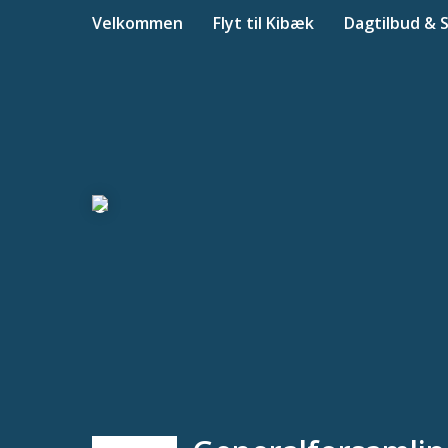
Velkommen
Flyt til Kibæk
Dagtilbud & 