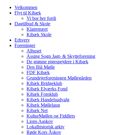
Velkommen
Flyt til Kibæk
Vi bor her fordi
Dagtilbud & Skole
Klatretræet
Kibæk Skole
Erhverv
Foreninger
Alhuset
Assing Sogn Jagt- & Skytteforening
De grønne pigespejdere i Kibæk
Den Blå Mølle
FDF Kibæk
Grundejerforeningen Møllegården
Kibæk Bridgeklub
Kibæk Elværks Fond
Kibæk Fotoklub
Kibæk Handelsudvalg
Kibæk Møllelaug
Kibæk Net
KulturMøllen og Fiddlers
Lions Aaskov
Lokalhistorisk arkiv
Røde Kors Åskov