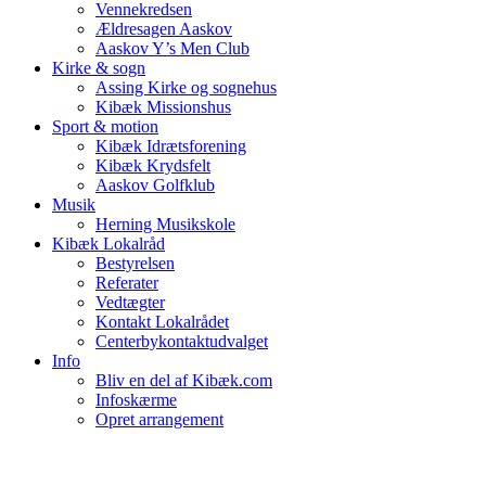
Vennekredsen
Ældresagen Aaskov
Aaskov Y’s Men Club
Kirke & sogn
Assing Kirke og sognehus
Kibæk Missionshus
Sport & motion
Kibæk Idrætsforening
Kibæk Krydsfelt
Aaskov Golfklub
Musik
Herning Musikskole
Kibæk Lokalråd
Bestyrelsen
Referater
Vedtægter
Kontakt Lokalrådet
Centerbykontaktudvalget
Info
Bliv en del af Kibæk.com
Infoskærme
Opret arrangement