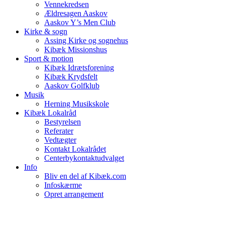
Vennekredsen
Ældresagen Aaskov
Aaskov Y’s Men Club
Kirke & sogn
Assing Kirke og sognehus
Kibæk Missionshus
Sport & motion
Kibæk Idrætsforening
Kibæk Krydsfelt
Aaskov Golfklub
Musik
Herning Musikskole
Kibæk Lokalråd
Bestyrelsen
Referater
Vedtægter
Kontakt Lokalrådet
Centerbykontaktudvalget
Info
Bliv en del af Kibæk.com
Infoskærme
Opret arrangement