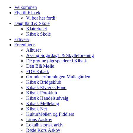
Velkommen
Flyt til Kibæk
Vi bor her fordi
Dagtilbud & Skole
Klatretræet
Kibæk Skole
Erhverv
Foreninger
Alhuset
Assing Sogn Jagt- & Skytteforening
De grønne pigespejdere i Kibæk
Den Blå Mølle
FDF Kibæk
Grundejerforeningen Møllegården
Kibæk Bridgeklub
Kibæk Elværks Fond
Kibæk Fotoklub
Kibæk Handelsudvalg
Kibæk Møllelaug
Kibæk Net
KulturMøllen og Fiddlers
Lions Aaskov
Lokalhistorisk arkiv
Røde Kors Åskov