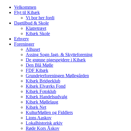
Velkommen
Flyt til Kibæk
Vi bor her fordi
Dagtilbud & Skole
Klatretræet
Kibæk Skole
Erhverv
Foreninger
Alhuset
Assing Sogn Jagt- & Skytteforening
De grønne pigespejdere i Kibæk
Den Blå Mølle
FDF Kibæk
Grundejerforeningen Møllegården
Kibæk Bridgeklub
Kibæk Elværks Fond
Kibæk Fotoklub
Kibæk Handelsudvalg
Kibæk Møllelaug
Kibæk Net
KulturMøllen og Fiddlers
Lions Aaskov
Lokalhistorisk arkiv
Røde Kors Åskov