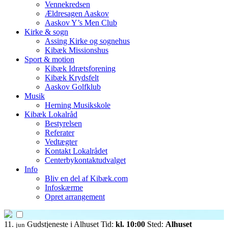
Vennekredsen
Ældresagen Aaskov
Aaskov Y’s Men Club
Kirke & sogn
Assing Kirke og sognehus
Kibæk Missionshus
Sport & motion
Kibæk Idrætsforening
Kibæk Krydsfelt
Aaskov Golfklub
Musik
Herning Musikskole
Kibæk Lokalråd
Bestyrelsen
Referater
Vedtægter
Kontakt Lokalrådet
Centerbykontaktudvalget
Info
Bliv en del af Kibæk.com
Infoskærme
Opret arrangement
11.
Gudstjeneste i Alhuset
Tid:
kl. 10:00
Sted:
Alhuset
jun