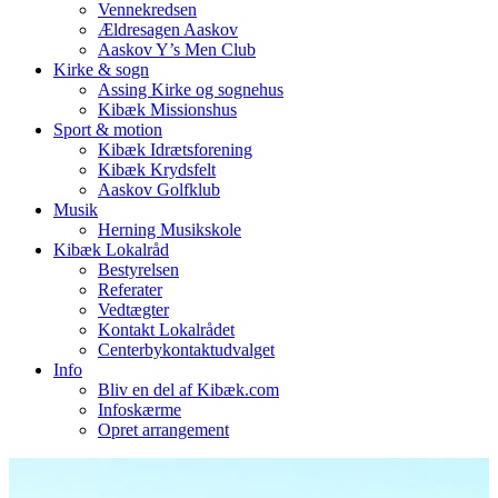
Vennekredsen
Ældresagen Aaskov
Aaskov Y’s Men Club
Kirke & sogn
Assing Kirke og sognehus
Kibæk Missionshus
Sport & motion
Kibæk Idrætsforening
Kibæk Krydsfelt
Aaskov Golfklub
Musik
Herning Musikskole
Kibæk Lokalråd
Bestyrelsen
Referater
Vedtægter
Kontakt Lokalrådet
Centerbykontaktudvalget
Info
Bliv en del af Kibæk.com
Infoskærme
Opret arrangement