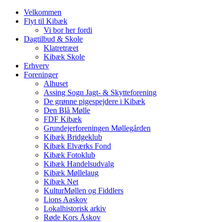
Velkommen
Flyt til Kibæk
Vi bor her fordi
Dagtilbud & Skole
Klatretræet
Kibæk Skole
Erhverv
Foreninger
Alhuset
Assing Sogn Jagt- & Skytteforening
De grønne pigespejdere i Kibæk
Den Blå Mølle
FDF Kibæk
Grundejerforeningen Møllegården
Kibæk Bridgeklub
Kibæk Elværks Fond
Kibæk Fotoklub
Kibæk Handelsudvalg
Kibæk Møllelaug
Kibæk Net
KulturMøllen og Fiddlers
Lions Aaskov
Lokalhistorisk arkiv
Røde Kors Åskov