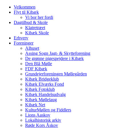
Velkommen
Flyt til Kibæk
Vi bor her fordi
Dagtilbud & Skole
Klatretræet
Kibæk Skole
Erhverv
Foreninger
Alhuset
Assing Sogn Jagt- & Skytteforening
De grønne pigespejdere i Kibæk
Den Blå Mølle
FDF Kibæk
Grundejerforeningen Møllegården
Kibæk Bridgeklub
Kibæk Elværks Fond
Kibæk Fotoklub
Kibæk Handelsudvalg
Kibæk Møllelaug
Kibæk Net
KulturMøllen og Fiddlers
Lions Aaskov
Lokalhistorisk arkiv
Røde Kors Åskov