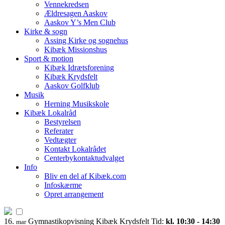
Vennekredsen
Ældresagen Aaskov
Aaskov Y’s Men Club
Kirke & sogn
Assing Kirke og sognehus
Kibæk Missionshus
Sport & motion
Kibæk Idrætsforening
Kibæk Krydsfelt
Aaskov Golfklub
Musik
Herning Musikskole
Kibæk Lokalråd
Bestyrelsen
Referater
Vedtægter
Kontakt Lokalrådet
Centerbykontaktudvalget
Info
Bliv en del af Kibæk.com
Infoskærme
Opret arrangement
16.
Gymnastikopvisning Kibæk Krydsfelt
Tid:
kl. 10:30 - 14:30
mar