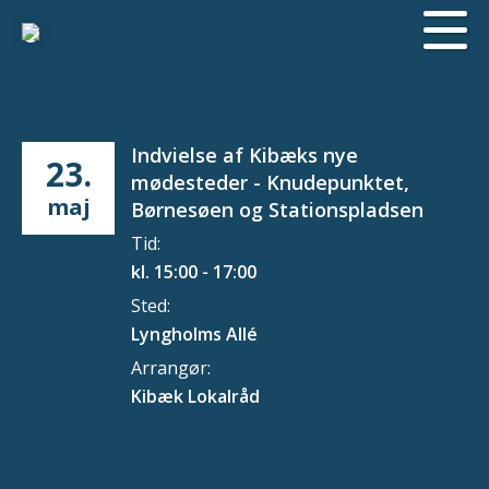
Indvielse af Kibæks nye
23.
mødesteder - Knudepunktet,
maj
Børnesøen og Stationspladsen
Tid:
kl. 15:00 - 17:00
Sted:
Lyngholms Allé
Arrangør:
Kibæk Lokalråd