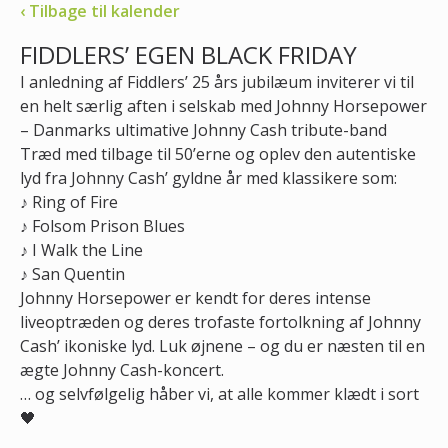
‹ Tilbage til kalender
FIDDLERS’ EGEN BLACK FRIDAY
I anledning af Fiddlers’ 25 års jubilæum inviterer vi til
en helt særlig aften i selskab med Johnny Horsepower
– Danmarks ultimative Johnny Cash tribute-band
Træd med tilbage til 50’erne og oplev den autentiske
lyd fra Johnny Cash’ gyldne år med klassikere som:
♪ Ring of Fire
♪ Folsom Prison Blues
♪ I Walk the Line
♪ San Quentin
Johnny Horsepower er kendt for deres intense
liveoptræden og deres trofaste fortolkning af Johnny
Cash’ ikoniske lyd. Luk øjnene – og du er næsten til en
ægte Johnny Cash-koncert.
… og selvfølgelig håber vi, at alle kommer klædt i sort
🖤