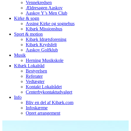
Vennekredsen
Ældresagen Aaskov
Aaskov Y’s Men Club
Kirke & sogn
Assing Kirke og sognehus
Kibæk Missionshus
Sport & motion
Kibæk Idrætsforening
Kibæk Krydsfelt
Aaskov Golfklub
Musik
Herning Musikskole
Kibæk Lokalråd
Bestyrelsen
Referater
Vedtægter
Kontakt Lokalrådet
Centerbykontaktudvalget
Info
Bliv en del af Kibæk.com
Infoskærme
Opret arrangement