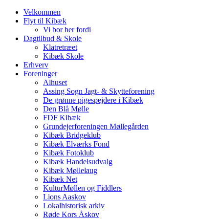
Velkommen
Flyt til Kibæk
Vi bor her fordi
Dagtilbud & Skole
Klatretræet
Kibæk Skole
Erhverv
Foreninger
Alhuset
Assing Sogn Jagt- & Skytteforening
De grønne pigespejdere i Kibæk
Den Blå Mølle
FDF Kibæk
Grundejerforeningen Møllegården
Kibæk Bridgeklub
Kibæk Elværks Fond
Kibæk Fotoklub
Kibæk Handelsudvalg
Kibæk Møllelaug
Kibæk Net
KulturMøllen og Fiddlers
Lions Aaskov
Lokalhistorisk arkiv
Røde Kors Åskov