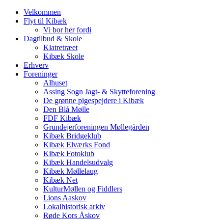
Velkommen
Flyt til Kibæk
Vi bor her fordi
Dagtilbud & Skole
Klatretræet
Kibæk Skole
Erhverv
Foreninger
Alhuset
Assing Sogn Jagt- & Skytteforening
De grønne pigespejdere i Kibæk
Den Blå Mølle
FDF Kibæk
Grundejerforeningen Møllegården
Kibæk Bridgeklub
Kibæk Elværks Fond
Kibæk Fotoklub
Kibæk Handelsudvalg
Kibæk Møllelaug
Kibæk Net
KulturMøllen og Fiddlers
Lions Aaskov
Lokalhistorisk arkiv
Røde Kors Åskov