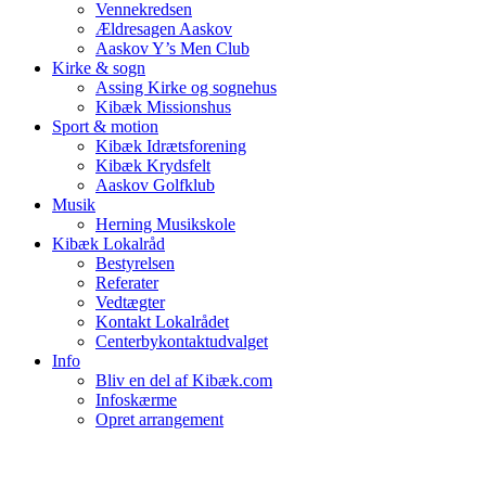
Vennekredsen
Ældresagen Aaskov
Aaskov Y’s Men Club
Kirke & sogn
Assing Kirke og sognehus
Kibæk Missionshus
Sport & motion
Kibæk Idrætsforening
Kibæk Krydsfelt
Aaskov Golfklub
Musik
Herning Musikskole
Kibæk Lokalråd
Bestyrelsen
Referater
Vedtægter
Kontakt Lokalrådet
Centerbykontaktudvalget
Info
Bliv en del af Kibæk.com
Infoskærme
Opret arrangement