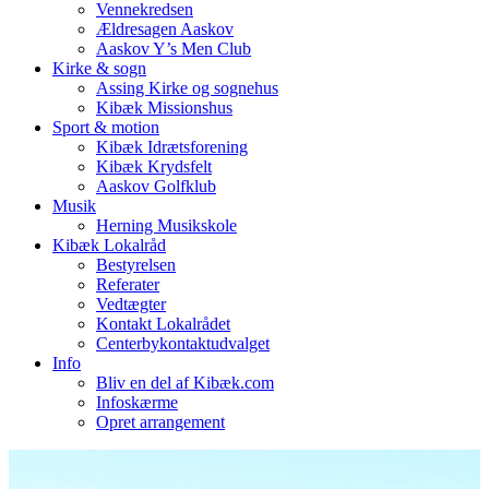
Vennekredsen
Ældresagen Aaskov
Aaskov Y’s Men Club
Kirke & sogn
Assing Kirke og sognehus
Kibæk Missionshus
Sport & motion
Kibæk Idrætsforening
Kibæk Krydsfelt
Aaskov Golfklub
Musik
Herning Musikskole
Kibæk Lokalråd
Bestyrelsen
Referater
Vedtægter
Kontakt Lokalrådet
Centerbykontaktudvalget
Info
Bliv en del af Kibæk.com
Infoskærme
Opret arrangement