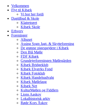
Velkommen
Flyt til Kibæk
Vi bor her fordi
Dagtilbud & Skole
Klatretræet
Kibæk Skole
Erhverv
Foreninger
Alhuset
Assing Sogn Jagt- & Skytteforening
De grønne pigespejdere i Kibæk
Den Blå Mølle
FDF Kibæk
Grundejerforeningen Møllegården
Kibæk Bridgeklub
Kibæk Elværks Fond
Kibæk Fotoklub
Kibæk Handelsudvalg
Kibæk Møllelaug
Kibæk Net
KulturMøllen og Fiddlers
Lions Aaskov
Lokalhistorisk arkiv
Røde Kors Åskov