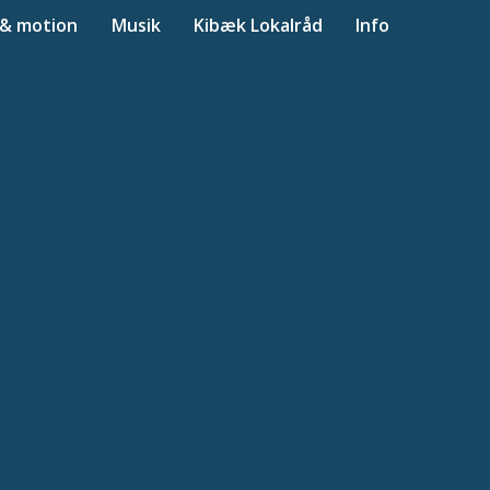
 & motion
Musik
Kibæk Lokalråd
Info