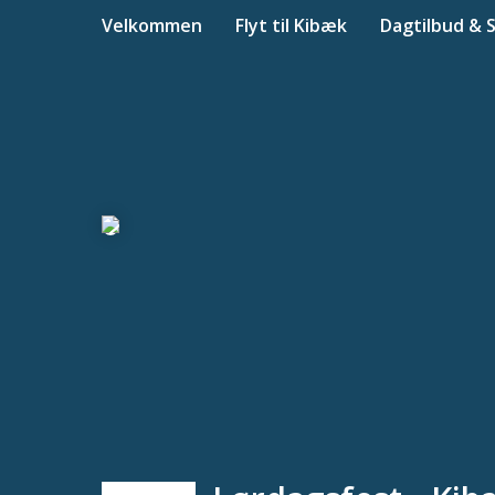
Velkommen
Flyt til Kibæk
Dagtilbud & 