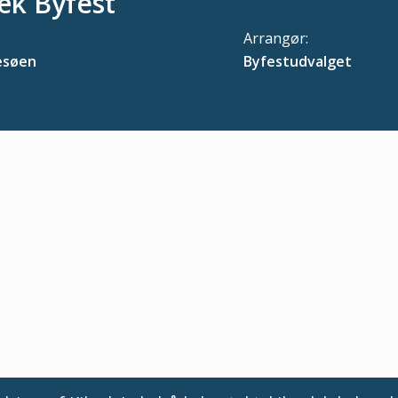
æk Byfest
Arrangør:
esøen
Byfestudvalget