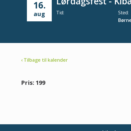
Lørdagsfest - Kib
16.
Tid:
Sted:
aug
Børn
‹ Tilbage til kalender
Pris: 199