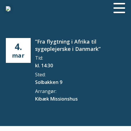
”Fra flygtning i Afrika til
4.
sygeplejerske i Danmark”
mar
Tid:
kl. 14:30
Sted:
Solbakken 9
Arrangør:
Kibæk Missionshus