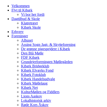
Velkommen
Flyt til Kibæk
Vi bor her fordi
Dagtilbud & Skole
Klatretræet
Kibæk Skole
Erhverv
Foreninger
Alhuset
Assing Sogn Jagt- & Skytteforening
De grønne pigespejdere i Kibæk
Den Blå Mølle
FDF Kibæk
Grundejerforeningen Møllegården
Kibæk Bridgeklub
Kibæk Elværks Fond
Kibæk Fotoklub
Kibæk Handelsudvalg
Kibæk Møllelaug
Kibæk Net
KulturMøllen og Fiddlers
Lions Aaskov
Lokalhistorisk arkiv
Røde Kors Åskov