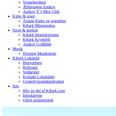
Vennekredsen
Ældresagen Aaskov
Aaskov Y’s Men Club
Kirke & sogn
Assing Kirke og sognehus
Kibæk Missionshus
Sport & motion
Kibæk Idrætsforening
Kibæk Krydsfelt
Aaskov Golfklub
Musik
Herning Musikskole
Kibæk Lokalråd
Bestyrelsen
Referater
Vedtægter
Kontakt Lokalrådet
Centerbykontaktudvalget
Info
Bliv en del af Kibæk.com
Infoskærme
Opret arrangement