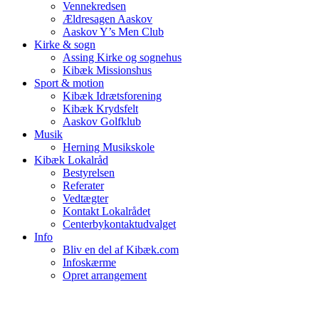
Vennekredsen
Ældresagen Aaskov
Aaskov Y’s Men Club
Kirke & sogn
Assing Kirke og sognehus
Kibæk Missionshus
Sport & motion
Kibæk Idrætsforening
Kibæk Krydsfelt
Aaskov Golfklub
Musik
Herning Musikskole
Kibæk Lokalråd
Bestyrelsen
Referater
Vedtægter
Kontakt Lokalrådet
Centerbykontaktudvalget
Info
Bliv en del af Kibæk.com
Infoskærme
Opret arrangement