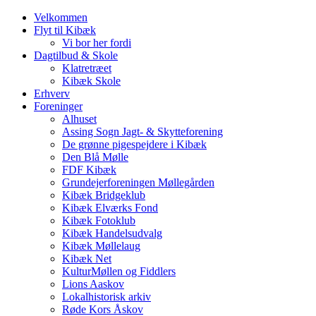
Velkommen
Flyt til Kibæk
Vi bor her fordi
Dagtilbud & Skole
Klatretræet
Kibæk Skole
Erhverv
Foreninger
Alhuset
Assing Sogn Jagt- & Skytteforening
De grønne pigespejdere i Kibæk
Den Blå Mølle
FDF Kibæk
Grundejerforeningen Møllegården
Kibæk Bridgeklub
Kibæk Elværks Fond
Kibæk Fotoklub
Kibæk Handelsudvalg
Kibæk Møllelaug
Kibæk Net
KulturMøllen og Fiddlers
Lions Aaskov
Lokalhistorisk arkiv
Røde Kors Åskov