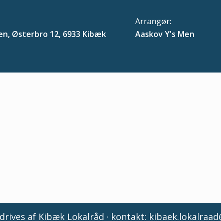
Arrangør:
en, Østerbro 12, 6933 Kibæk
Aaskov Y's Men
rives af Kibæk Lokalråd · kontakt:
kibaek.lokalraa