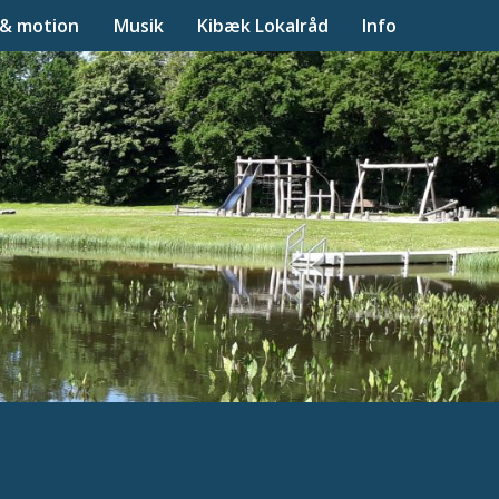
 & motion
Musik
Kibæk Lokalråd
Info