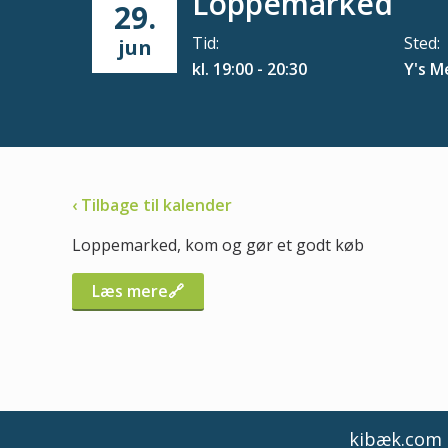
Loppemarked
29.
Tid:
Sted:
jun
kl. 19:00 - 20:30
Y's M
‹ Tilbage til kalender
Loppemarked, kom og gør et godt køb
Læs mere
kibæk.com d