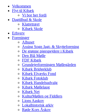
Velkommen
Flyt til Kibæk
Vi bor her fordi
Dagtilbud & Skole
Klatretræet
Kibæk Skole
Erhverv
Foreninger
Alhuset
Assing Sogn Jagt- & Skytteforening
De grønne pigespejdere i Kibæk
Den Blå Mølle
FDF Kibæk
Grundejerforeningen Møllegården
Kibæk Bridgeklub
Kibæk Elværks Fond
Kibæk Fotoklub
Kibæk Handelsudvalg
Kibæk Møllelaug
Kibæk Net
KulturMøllen og Fiddlers
Lions Aaskov
Lokalhistorisk arkiv
Røde Kors Åskov