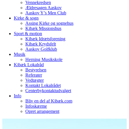
Vennekredsen
Ældresagen Aaskov
Aaskov Y’s Men Club
Kirke & sogn
Assing Kirke og sognehus
Kibæk Missionshus
Sport & motion
Kibæk Idrætsforening
Kibæk Krydsfelt
Aaskov Golfklub
Musik
Herning Musikskole
Kibæk Lokalråd
Bestyrelsen
Referater
Vedtægter
Kontakt Lokalrådet
Centerbykontaktudvalget
Info
Bliv en del af Kibæk.com
Infoskærme
Opret arrangement